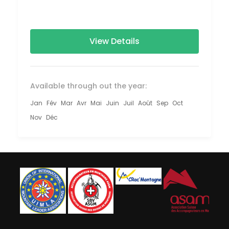
View Details
Available through out the year:
Jan
Fév
Mar
Avr
Mai
Juin
Juil
Août
Sep
Oct
Nov
Déc