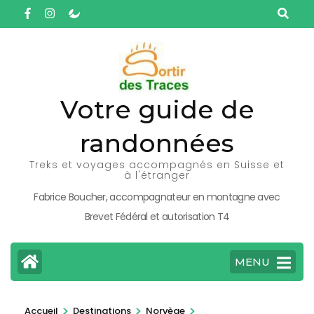
Aller
au
contenu
(Pressez
Entrée)
Votre guide de
randonnées
Treks et voyages accompagnés en Suisse et
à l'étranger
Fabrice Boucher, accompagnateur en montagne avec
Brevet Fédéral et autorisation T4
MENU
>
>
>
Accueil
Destinations
Norvège