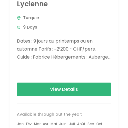
Lycienne
Turquie
9 Days
Dates : 9 jours au printemps ou en
automne Tarifs : ~2’200.- CHF/pers.
Guide : Fabrice Hébergements : Auberges
familiales, petits hôtels Difficulté
: Randonnée sans exigence technique
particulière, mais étapes parfois
longues....
View Details
Available through out the year:
Jan
Fév
Mar
Avr
Mai
Juin
Juil
Août
Sep
Oct