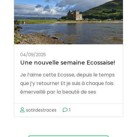
Aventure
dans
l’Himalaya
indien
04/09/2025
Une nouvelle semaine Ecossaise!
Je l’aime cette Ecosse, depuis le temps
que j’y retourne! Et je suis à chaque fois
émerveillé par la beauté de ses
paysages, la gentillesse de ses
habitants… et la diversité de ses bières!
sotirdestraces
1
C’est donc année après année que j’y
retourne pour partager ce …