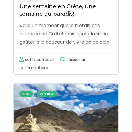
Une semaine en Crète, une
semaine au paradis!
Voilà un moment que je n’étais pas
retourné en Crète! mais quel plaisir de
goûter à la douceur de vivre de ce coin
de paradis. Il faut fuir les foules de
touristes qui se pressent sur la côte
sotirdestraces
Laisser un
nord, mais une fois « sortis des traces »,
sur
commentaire
…
Une
semaine
en
,
INDE
VOYAGE
Crète,
une
semaine
au