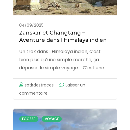
paradis!
04/09/2025
Zanskar et Changtang –
Aventure dans l’Himalaya indien
Un trek dans l’Himalaya indien, c’est
bien plus qu’une simple marche, ça
dépasse le simple voyage…. C’est une
aventure humaine, culturelle, spirituelle
et sportive! Dans un pays aussi
sotirdestraces
Laisser un
hétéroclite que l’Inde, rien n’est
sur
commentaire
impossible, mais tout est compliqué! Il
Zanskar
faut souvent changer de plan,
et
s’adapter, …
Changtang
,
ECOSSE
VOYAGE
–