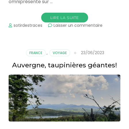
omniprésente sur …
LIRE LA SUITE
sur
sotirdestraces
Laisser un commentaire
Sur
les
chemins
de
23/06/2023
FRANCE
,
VOYAGE
St-
Jacques
Auvergne, taupinières géantes!