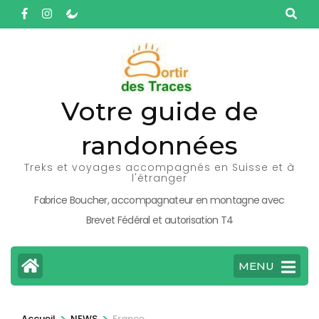
Aller
au
contenu
(Pressez
Entrée)
Votre guide de
randonnées
Treks et voyages accompagnés en Suisse et à
l'étranger
Fabrice Boucher, accompagnateur en montagne avec
Brevet Fédéral et autorisation T4
MENU
>
>
Accueil
NEWS
France