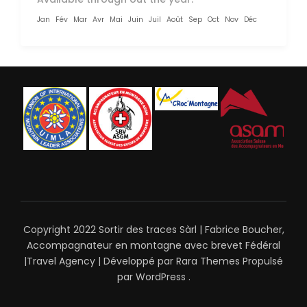
Jan
Fév
Mar
Avr
Mai
Juin
Juil
Août
Sep
Oct
Nov
Déc
Copyright 2022 Sortir des traces Sàrl | Fabrice Boucher,
Accompagnateur en montagne avec brevet Fédéral
|
Travel Agency | Développé par
Rara Themes
Propulsé
par
WordPress
.