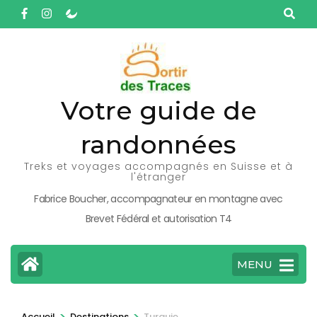
Aller
au
contenu
(Pressez
Entrée)
Votre guide de
randonnées
Treks et voyages accompagnés en Suisse et à
l'étranger
Fabrice Boucher, accompagnateur en montagne avec
Brevet Fédéral et autorisation T4
MENU
>
>
Accueil
Destinations
Turquie